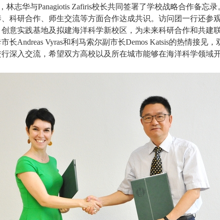
，林志华与
Panagiotis Zafiris
校长共同签署了学校战略合作备忘录
养、科研合作、师生交流等方面合作达成共识。访问团一行还参
、创意实践基地及拟建海洋科学新校区，为未来科研合作和共建
卡市长
Andreas Vyras
和利马索尔副市长
Demos Katsis
的热情接见，
进行深入交流，希望双方高校以及所在城市能够在海洋科学领域