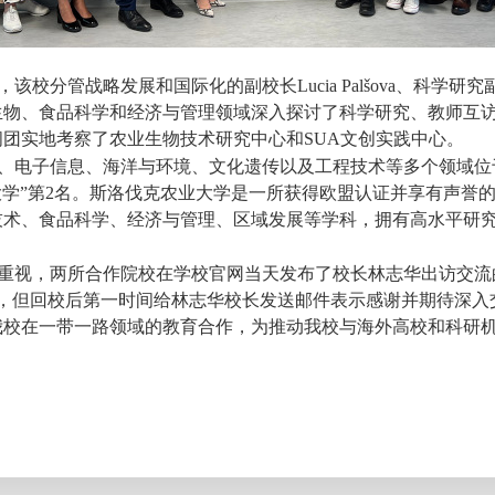
，该校分管战略发展和国际化的副校长
Lucia Palšova
、科学研究
生物、食品科学和经济与管理领域深入探讨了科学研究、教师互
问团实地考察了农业生物技术研究中心和
SUA
文创实践中心。
、电子信息、海洋与环境、文化遗传以及工程技术等多个领域位
大学
”
第
2
名。斯洛伐克农业大学是一所获得欧盟认证并享有声誉
技术、食品科学、经济与管理、区域发展等学科，拥有高水平研
重视，两所合作院校在学校官网当天发布了校长林志华出访交流
，但回校后第一时间给林志华校长发送邮件表示感谢并期待深入
我校在一带一路领域的教育合作，为推动我校与海外高校和科研