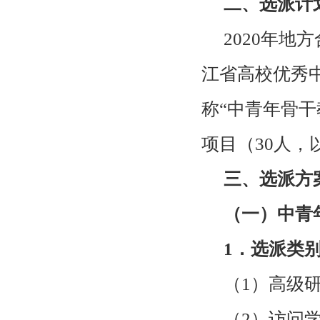
二、选派计
2020年地
江省高校优秀
称“中青年骨
项目（
30
人，
三、选派方
（一）中青
1
．选派类
（
1
）高级
（
2
）访问