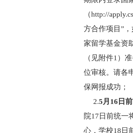
（
http://apply.c
方合作项目”
家留学基金资
（见附件
1
）准
位审核。请各
保网报成功；
2.
5
月
16
日前
院
17
日前统一
心，学校
18
日