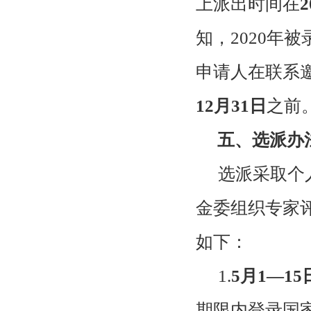
上派出时间在
2
知，
2020
年被
申请人在联系
12
月
31
日
之前
五、选派办
选派采取个
金委组织专家
如下：
1.
5
月
1
—
15
期限内登录国