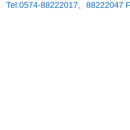
Tel:0574-88222017、88222047 F