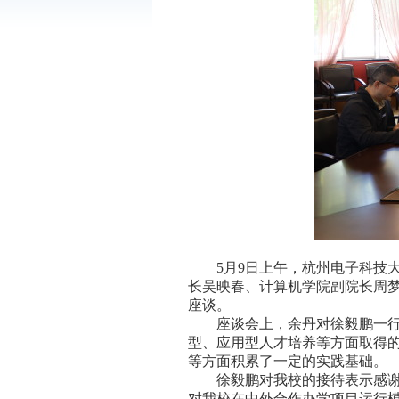
5月9日
上午
，杭州电子科技
长
吴映春
、计算机学院
副院长
周
座谈。
座谈会上，余丹对徐毅鹏一
型、应用型人才培养等方面取得
等方面积累了一定的实践基础。
徐毅鹏对我校的接待表示感
对我校在中外合作办学项目运行