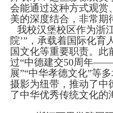
会能通
过这
种方式
观赏
美的深度
结
合，非常期
我校
汉
堡校区作
为
浙
院’”，承
载
着国
际
化育
国文化等重要
职责
。此
过
“中德建交
50
周年
——
展
”“
中
华
孝德文化
”
等多
摄
影
为纽带
，推
动
了中
了中
华优
秀
传统
文化的