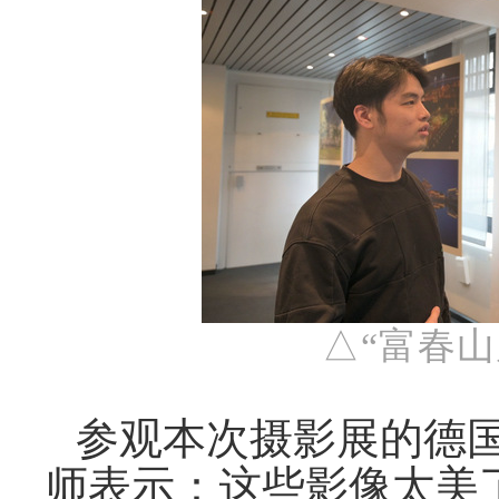
△
“富春
参
观
本次
摄
影展的德
师
表示：
这
些影像太美